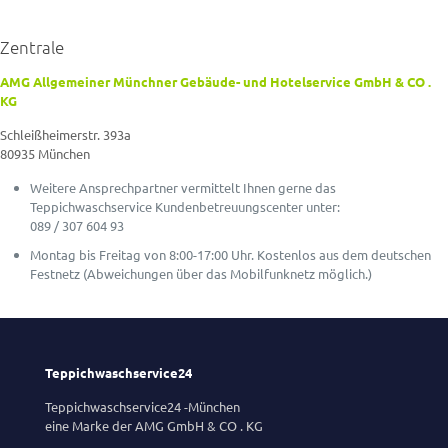
Zentrale
AMG Allgemeiner Münchner Gebäude- und Hotelservice GmbH & CO .
KG
Schleißheimerstr. 393a
80935 München
Weitere Ansprechpartner vermittelt Ihnen gerne das
Teppichwaschservice Kundenbetreuungscenter unter:
089 / 307 604 93
Montag bis Freitag von 8:00-17:00 Uhr. Kostenlos aus dem deutschen
Festnetz (Abweichungen über das Mobilfunknetz möglich.)
Teppichwaschservice24
Teppichwaschservice24 -München
eine Marke der AMG GmbH & CO . KG