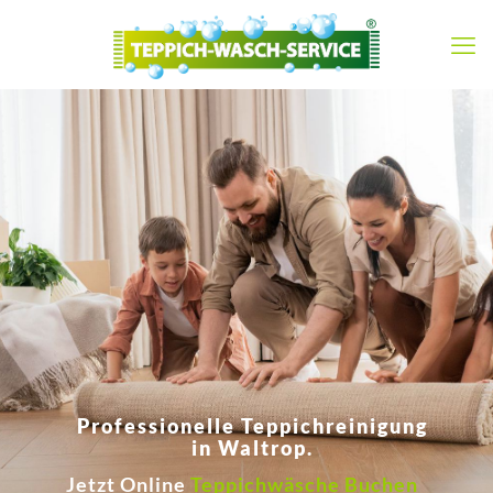
Professionelle Teppichreinigung
in Waltrop.
Jetzt Online
Teppichwäsche Buchen