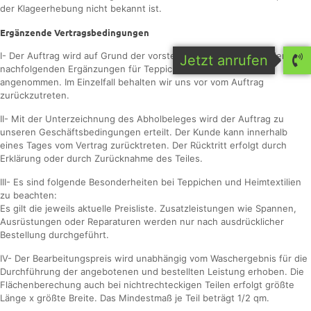
der Klageerhebung nicht bekannt ist.
Ergänzende Vertragsbedingungen
I- Der Auftrag wird auf Grund der vorstehenden LB-DTV i.V.m den
Jetzt anrufen
nachfolgenden Ergänzungen für Teppiche und Heimtextilien
angenommen. Im Einzelfall behalten wir uns vor vom Auftrag
zurückzutreten.
II- Mit der Unterzeichnung des Abholbeleges wird der Auftrag zu
unseren Geschäftsbedingungen erteilt. Der Kunde kann innerhalb
eines Tages vom Vertrag zurücktreten. Der Rücktritt erfolgt durch
Erklärung oder durch Zurücknahme des Teiles.
III- Es sind folgende Besonderheiten bei Teppichen und Heimtextilien
zu beachten:
Es gilt die jeweils aktuelle Preisliste. Zusatzleistungen wie Spannen,
Ausrüstungen oder Reparaturen werden nur nach ausdrücklicher
Bestellung durchgeführt.
IV- Der Bearbeitungspreis wird unabhängig vom Waschergebnis für die
Durchführung der angebotenen und bestellten Leistung erhoben. Die
Flächenberechung auch bei nichtrechteckigen Teilen erfolgt größte
Länge x größte Breite. Das Mindestmaß je Teil beträgt 1/2 qm.