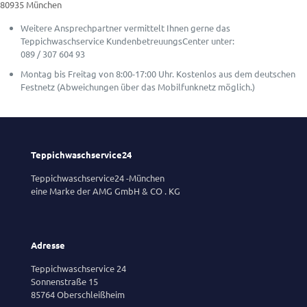
80935 München
Weitere Ansprechpartner vermittelt Ihnen gerne das
Teppichwaschservice KundenbetreuungsCenter unter:
089 / 307 604 93
Montag bis Freitag von 8:00-17:00 Uhr. Kostenlos aus dem deutschen
Festnetz (Abweichungen über das Mobilfunknetz möglich.)
Teppichwaschservice24
Teppichwaschservice24 -München
eine Marke der AMG GmbH & CO . KG
Adresse
Teppichwaschservice 24
Sonnenstraße 15
85764 Oberschleißheim