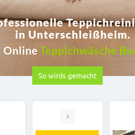
ofessionelle Teppichrein
in Unterschleißheim.
t Online
Teppichwäsche Bu
So wirds gemacht
3