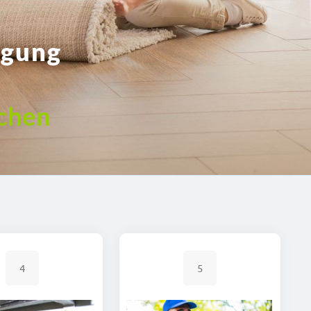
igung
chen
4
5