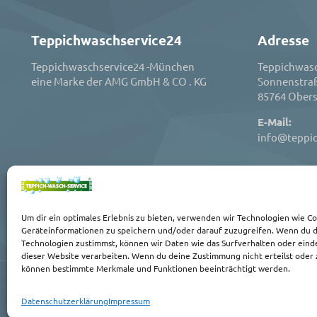
Teppichwaschservice24
Adresse
Teppichwaschservice24 -München
Teppichwasc
eine Marke der AMG GmbH & CO . KG
Sonnenstra
85764 Obers
E-Mail:
info@teppi
Um dir ein optimales Erlebnis zu bieten, verwenden wir Technologien wie C
Geräteinformationen zu speichern und/oder darauf zuzugreifen. Wenn du 
Technologien zustimmst, können wir Daten wie das Surfverhalten oder einde
dieser Website verarbeiten. Wenn du deine Zustimmung nicht erteilst oder 
können bestimmte Merkmale und Funktionen beeinträchtigt werden.
KONTAKT
|
IMPRESSUM
|
AGB
|
DATENSCHUTZ
Datenschutzerklärung
Impressum
© 2026 Teppichwaschservice 24