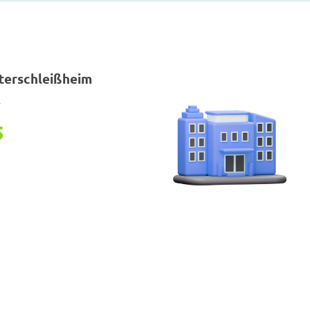
terschleißheim
r
5