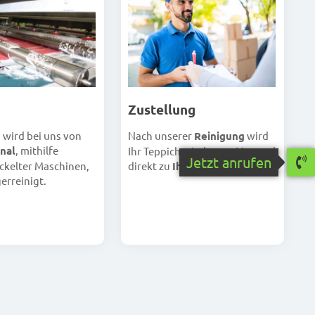
Zustellung
Nach unserer
Reinigung
wird
h wird bei uns von
nal
, mithilfe
Ihr Teppich wieder per Versand
Jetzt anrufen
direkt zu
Ihnen
geschickt.
ckelter Maschinen,
erreinigt.