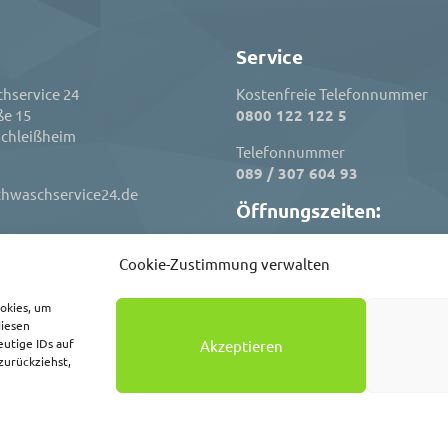
Service
hservice 24
Kostenfreie Telefonnummer
ße 15
0800 122 122 5
chleißheim
Telefonnummer
089 / 307 604 93
chwaschservice24.de
Öffnungszeiten:
Dienstag bis Freitag
Cookie-Zustimmung verwalten
10:00 - 17:00 Uhr
Montag
ookies, um
Geschlossen
diesen
utige IDs auf
Akzeptieren
zurückziehst,