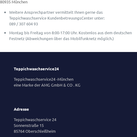
80935 München
Weitere Ansprechpartner vermittelt Ihnen gerne das
Teppichwaschservice KundenbetreuungsCenter unter:
089 / 307 604 93
Montag bis Freitag von 8:00-17:00 Uhr. Kostenlos aus dem deutschen
Festnetz (Abweichungen über das Mobilfunknetz möglich.)
Teppichwaschservice24
Teppichwaschservice24 -München
eine Marke der AMG GmbH & CO . KG
Adresse
Teppichwaschservice 24
Sonnenstraße 15
85764 Oberschleißheim