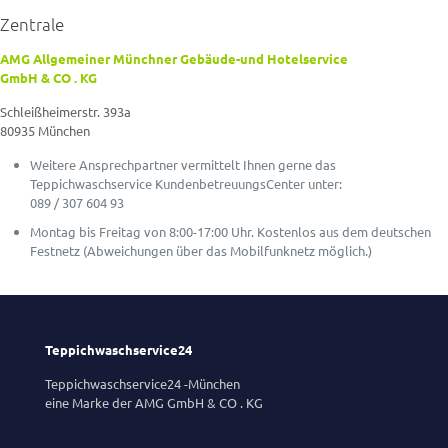
Zentrale
AMG Allgemeiner Münchner Gebäude-und Hotelservice
GmbH & CO . KG
Schleißheimerstr. 393a
80935 München
Weitere Ansprechpartner vermittelt Ihnen gerne das
Teppichwaschservice KundenbetreuungsCenter unter:
089 / 307 604 93
Montag bis Freitag von 8:00-17:00 Uhr. Kostenlos aus dem deutschen
Festnetz (Abweichungen über das Mobilfunknetz möglich.)
Teppichwaschservice24
Teppichwaschservice24 -München
eine Marke der AMG GmbH & CO . KG