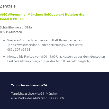
Zentrale
AMG Allgemeiner Münchner Gebäude-und Hotelservice
GmbH & CO . KG
Schleißheimerstr. 393a
80935 München
Weitere Ansprechpartner vermittelt Ihnen gerne das
Teppichwaschservice KundenbetreuungsCenter unter:
089 / 307 604 93
Montag bis Freitag von 8:00-17:00 Uhr. Kostenlos aus dem deutschen
Festnetz (Abweichungen über das Mobilfunknetz möglich.)
Teppichwaschservice24
Teppichwaschservice24 -München
eine Marke der AMG GmbH & CO . KG