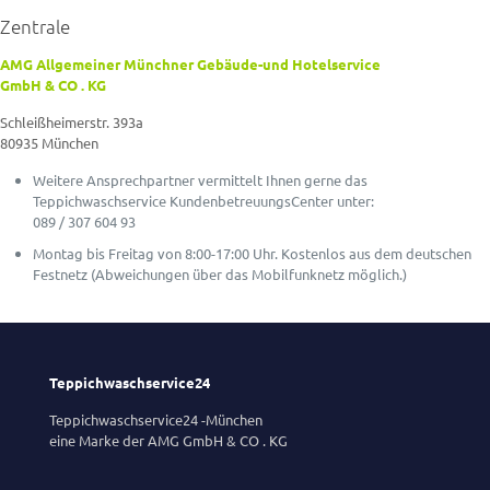
Zentrale
AMG Allgemeiner Münchner Gebäude-und Hotelservice
GmbH & CO . KG
Schleißheimerstr. 393a
80935 München
Weitere Ansprechpartner vermittelt Ihnen gerne das
Teppichwaschservice KundenbetreuungsCenter unter:
089 / 307 604 93
Montag bis Freitag von 8:00-17:00 Uhr. Kostenlos aus dem deutschen
Festnetz (Abweichungen über das Mobilfunknetz möglich.)
Teppichwaschservice24
Teppichwaschservice24 -München
eine Marke der AMG GmbH & CO . KG