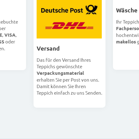
Wäsche
 gebuchte
Ihr Teppic
per
Fachperso
E
,
VISA
,
hochentwi
SS
oder
makellos
g
Versand
en.
Das für den Versand Ihres
Teppichs gewünschte
Verpackungsmaterial
erhalten Sie per Post von uns.
Damit können Sie Ihren
Teppich einfach zu uns Senden.