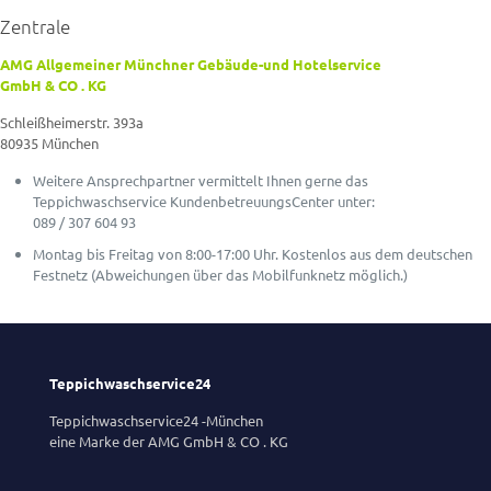
Zentrale
AMG Allgemeiner Münchner Gebäude-und Hotelservice
GmbH & CO . KG
Schleißheimerstr. 393a
80935 München
Weitere Ansprechpartner vermittelt Ihnen gerne das
Teppichwaschservice KundenbetreuungsCenter unter:
089 / 307 604 93
Montag bis Freitag von 8:00-17:00 Uhr. Kostenlos aus dem deutschen
Festnetz (Abweichungen über das Mobilfunknetz möglich.)
Teppichwaschservice24
Teppichwaschservice24 -München
eine Marke der AMG GmbH & CO . KG