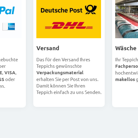
Versand
Wäsche
Das für den Versand Ihres
Ihr Teppic
 gebuchte
Teppichs gewünschte
Fachperso
per
Verpackungsmaterial
E
,
VISA
,
hochentwi
erhalten Sie per Post von uns.
makellos
g
SS
oder
Damit können Sie Ihren
en.
Teppich einfach zu uns Senden.