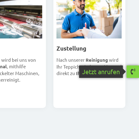
Zustellung
Nach unserer
Reinigung
wird
h wird bei uns von
nal
, mithilfe
Ihr Teppich wieder per Versand
Jetzt anrufen
direkt zu
Ihnen
geschickt.
ckelter Maschinen,
erreinigt.