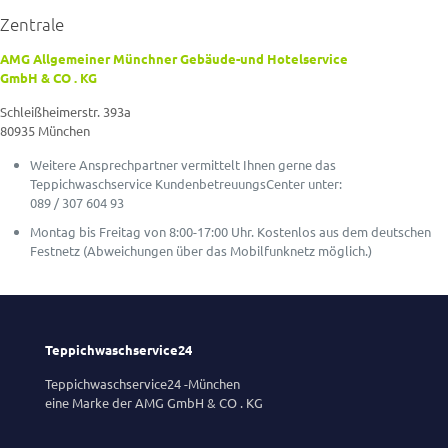
Zentrale
AMG Allgemeiner Münchner Gebäude-und Hotelservice
GmbH & CO . KG
Schleißheimerstr. 393a
80935 München
Weitere Ansprechpartner vermittelt Ihnen gerne das
Teppichwaschservice KundenbetreuungsCenter unter:
089 / 307 604 93
Montag bis Freitag von 8:00-17:00 Uhr. Kostenlos aus dem deutschen
Festnetz (Abweichungen über das Mobilfunknetz möglich.)
Teppichwaschservice24
Teppichwaschservice24 -München
eine Marke der AMG GmbH & CO . KG