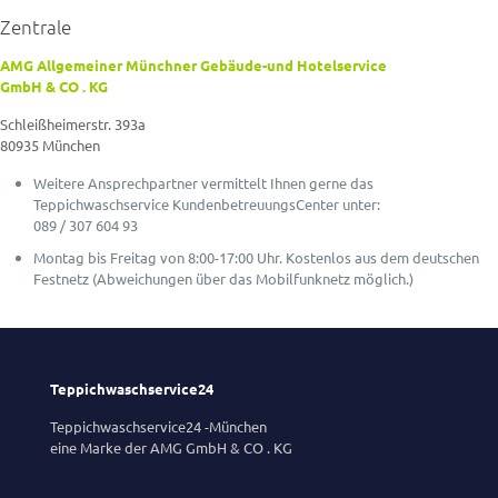
Zentrale
AMG Allgemeiner Münchner Gebäude-und Hotelservice
GmbH & CO . KG
Schleißheimerstr. 393a
80935 München
Weitere Ansprechpartner vermittelt Ihnen gerne das
Teppichwaschservice KundenbetreuungsCenter unter:
089 / 307 604 93
Montag bis Freitag von 8:00-17:00 Uhr. Kostenlos aus dem deutschen
Festnetz (Abweichungen über das Mobilfunknetz möglich.)
Teppichwaschservice24
Teppichwaschservice24 -München
eine Marke der AMG GmbH & CO . KG