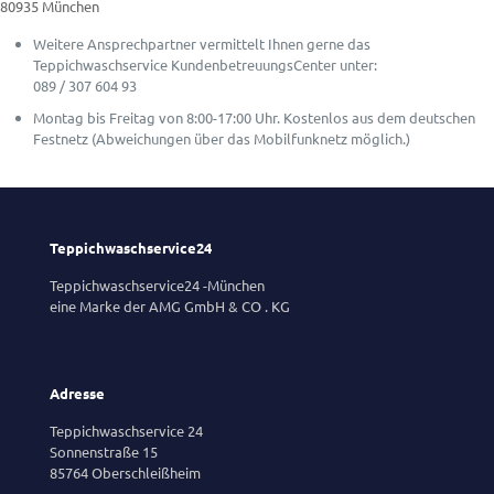
80935 München
Weitere Ansprechpartner vermittelt Ihnen gerne das
Teppichwaschservice KundenbetreuungsCenter unter:
089 / 307 604 93
Montag bis Freitag von 8:00-17:00 Uhr. Kostenlos aus dem deutschen
Festnetz (Abweichungen über das Mobilfunknetz möglich.)
Teppichwaschservice24
Teppichwaschservice24 -München
eine Marke der AMG GmbH & CO . KG
Adresse
Teppichwaschservice 24
Sonnenstraße 15
85764 Oberschleißheim