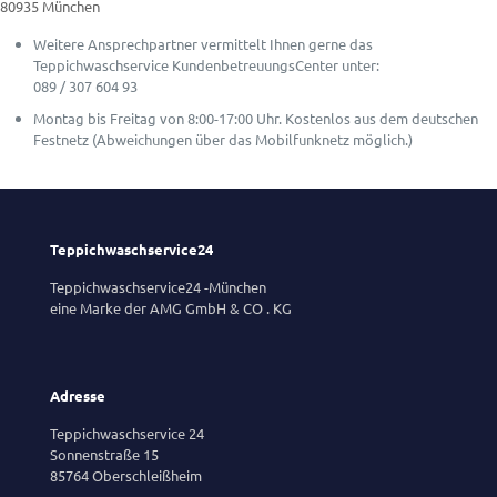
80935 München
Weitere Ansprechpartner vermittelt Ihnen gerne das
Teppichwaschservice KundenbetreuungsCenter unter:
089 / 307 604 93
Montag bis Freitag von 8:00-17:00 Uhr. Kostenlos aus dem deutschen
Festnetz (Abweichungen über das Mobilfunknetz möglich.)
Teppichwaschservice24
Teppichwaschservice24 -München
eine Marke der AMG GmbH & CO . KG
Adresse
Teppichwaschservice 24
Sonnenstraße 15
85764 Oberschleißheim