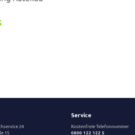
r
5
Service
hservice 24
Kostenfreie Telefonnummer
ße 15
0800 122 122 5