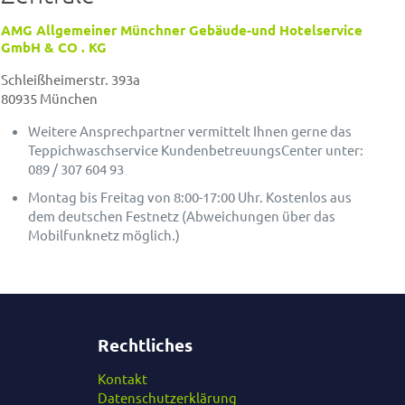
AMG Allgemeiner Münchner Gebäude-und Hotelservice
GmbH & CO . KG
Schleißheimerstr. 393a
80935 München
Weitere Ansprechpartner vermittelt Ihnen gerne das
Teppichwaschservice KundenbetreuungsCenter unter:
089 / 307 604 93
Montag bis Freitag von 8:00-17:00 Uhr. Kostenlos aus
dem deutschen Festnetz (Abweichungen über das
Mobilfunknetz möglich.)
Rechtliches
Kontakt
Datenschutzerklärung