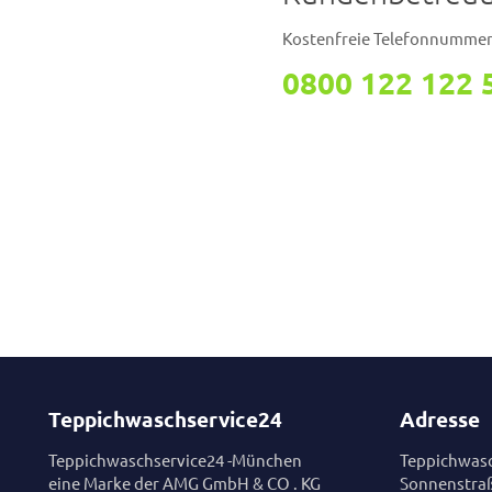
Kostenfreie Telefonnumme
0800 122 122 
Teppichwaschservice24
Adresse
Teppichwaschservice24 -München
Teppichwasc
eine Marke der AMG GmbH & CO . KG
Sonnenstra