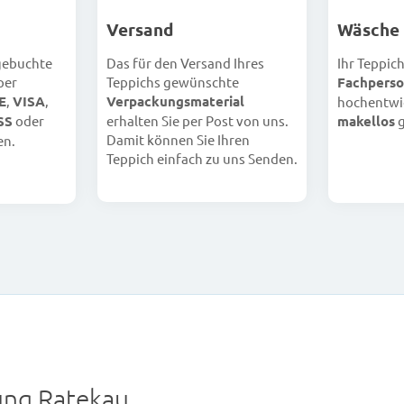
Versand
Wäsche
 gebuchte
Das für den Versand Ihres
Ihr Teppic
per
Teppichs gewünschte
Fachperso
E
,
VISA
,
Verpackungsmaterial
hochentwi
SS
oder
erhalten Sie per Post von uns.
makellos
g
Damit können Sie Ihren
en.
Teppich einfach zu uns Senden.
ng Ratekau