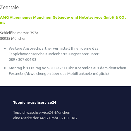
Zentrale
AMG Allgemeiner Münchner Gebäude- und Hotelservice GmbH & CO .
KG
Schleißheimerstr. 393a
80935 München
Weitere Ansprechpartner vermittelt Ihnen gerne das
Teppichwaschservice Kundenbetreuungscenter unter:
089 / 307 604 93
Montag bis Freitag von 8:00-17:00 Uhr. Kostenlos aus dem deutschen
Festnetz (Abweichungen über das Mobilfunknetz möglich.)
Teppichwaschservice24
Teppichwaschservice24 -München
eine Marke der AMG GmbH & CO . KG