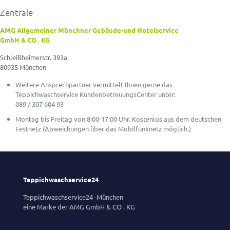
Zentrale
AMG Allgemeiner Münchner Gebäude-und Hotelservice
GmbH & CO . KG
Schleißheimerstr. 393a
80935 München
Weitere Ansprechpartner vermittelt Ihnen gerne das
Teppichwaschservice KundenbetreuungsCenter unter:
089 / 307 604 93
Montag bis Freitag von 8:00-17:00 Uhr. Kostenlos aus dem deutschen
Festnetz (Abweichungen über das Mobilfunknetz möglich.)
Teppichwaschservice24
Teppichwaschservice24 -München
eine Marke der AMG GmbH & CO . KG