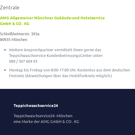
Zentrale
AMG Allgemeiner Münchner Gebäude-und Hotelservice
GmbH & CO . KG
Schleißheimerstr. 393a
80935 München
Weitere Ansprechpartner vermittelt Ihnen gerne das
Teppichwaschservice KundenbetreuungsCenter unter:
089 / 307 604 93
Montag bis Freitag von 8:00-17:00 Uhr. Kostenlos aus dem deutschen
Festnetz (Abweichungen über das Mobilfunknetz möglich.)
Teppichwaschservice24
Teppichwaschservice24 -München
eine Marke der AMG GmbH & CO . KG