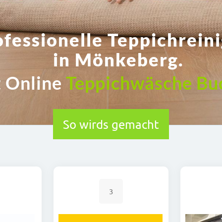
ofessionelle Teppichrein
in Mönkeberg.
t Online
Teppichwäsche Bu
So wirds gemacht
3