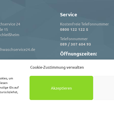
Service
hservice 24
Kostenfreie Telefonnummer
ße 15
0800 122 122 5
chleißheim
Telefonnummer
089 / 307 604 93
chwaschservice24.de
Öffnungszeiten:
Dienstag bis Freitag
Cookie-Zustimmung verwalten
10:00 - 17:00 Uhr
Montag
ookies, um
Geschlossen
diesen
utige IDs auf
Akzeptieren
zurückziehst,