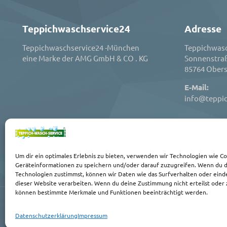
Teppichwaschservice24
Adresse
Teppichwaschservice24 -München
Teppichwasc
eine Marke der AMG GmbH & CO . KG
Sonnenstra
85764 Obers
E-Mail:
info@teppi
Um dir ein optimales Erlebnis zu bieten, verwenden wir Technologien wie C
Geräteinformationen zu speichern und/oder darauf zuzugreifen. Wenn du 
Technologien zustimmst, können wir Daten wie das Surfverhalten oder einde
dieser Website verarbeiten. Wenn du deine Zustimmung nicht erteilst oder 
können bestimmte Merkmale und Funktionen beeinträchtigt werden.
KONTAKT
|
IMPRESSUM
|
AGB
|
DATENSCHUTZ
Datenschutzerklärung
Impressum
© 2026 Teppichwaschservice 24