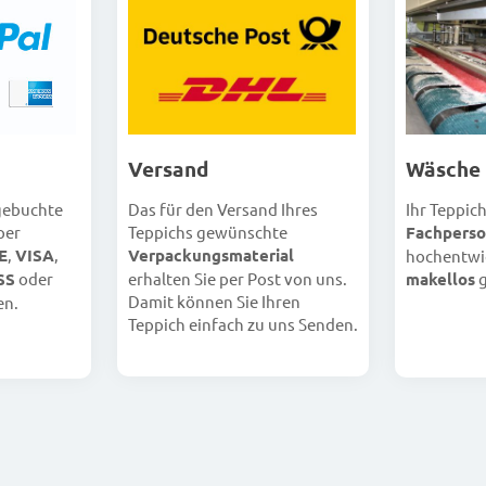
Versand
Wäsche
Das für den Versand Ihres
Ihr Teppic
 gebuchte
Teppichs gewünschte
Fachperso
per
Verpackungsmaterial
E
,
VISA
,
hochentwi
erhalten Sie per Post von uns.
makellos
g
SS
oder
Damit können Sie Ihren
en.
Teppich einfach zu uns Senden.