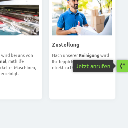
Zustellung
Nach unserer
Reinigung
wird
h wird bei uns von
nal
, mithilfe
Ihr Teppich wieder per Versand
Jetzt anrufen
direkt zu
Ihnen
geschickt.
ckelter Maschinen,
erreinigt.