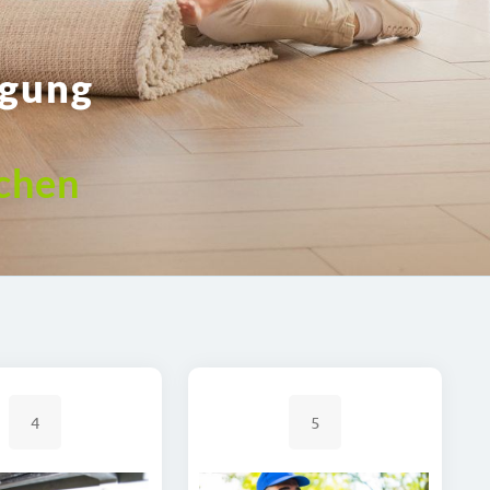
igung
chen
4
5