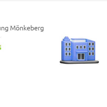
ung Mönkeberg
r
5