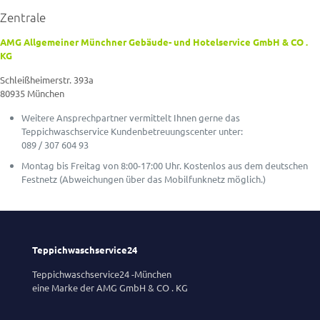
Zentrale
AMG Allgemeiner Münchner Gebäude- und Hotelservice GmbH & CO .
KG
Schleißheimerstr. 393a
80935 München
Weitere Ansprechpartner vermittelt Ihnen gerne das
Teppichwaschservice Kundenbetreuungscenter unter:
089 / 307 604 93
Montag bis Freitag von 8:00-17:00 Uhr. Kostenlos aus dem deutschen
Festnetz (Abweichungen über das Mobilfunknetz möglich.)
Teppichwaschservice24
Teppichwaschservice24 -München
eine Marke der AMG GmbH & CO . KG