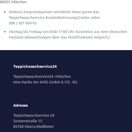
80935 München
Weitere Ansprechpartner vermittelt Ihnen gerne das
Teppichwaschservice KundenbetreuungsCenter unter:
089 / 307 604 93
Montag bis Freitag von 8:00-17:00 Uhr. Kostenlos aus dem deutschen
Festnetz (Abweichungen über das Mobilfunknetz möglich.)
Teppichwaschservice24
Teppichwaschservice24 -München
eine Marke der AMG GmbH & CO . KG
Adresse
Teppichwaschservice 24
Sonnenstraße 15
85764 Oberschleißheim