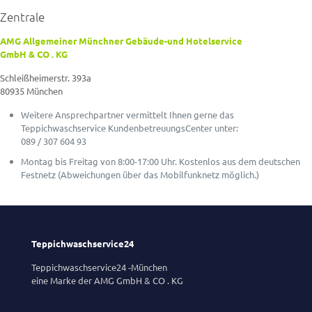
Zentrale
AMG Allgemeiner Münchner Gebäude-und Hotelservice
GmbH & CO . KG
Schleißheimerstr. 393a
80935 München
Weitere Ansprechpartner vermittelt Ihnen gerne das
Teppichwaschservice KundenbetreuungsCenter unter:
089 / 307 604 93
Montag bis Freitag von 8:00-17:00 Uhr. Kostenlos aus dem deutschen
Festnetz (Abweichungen über das Mobilfunknetz möglich.)
Teppichwaschservice24
Teppichwaschservice24 -München
eine Marke der AMG GmbH & CO . KG