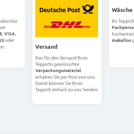
Wäsche
 gebuchte
Ihr Teppic
per
Fachperso
E
,
VISA
,
hochentwi
SS
oder
makellos
g
Versand
en.
Das für den Versand Ihres
Teppichs gewünschte
Verpackungsmaterial
erhalten Sie per Post von uns.
Damit können Sie Ihren
Teppich einfach zu uns Senden.