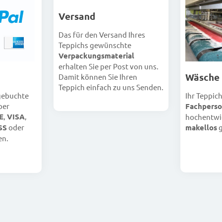
Versand
Das für den Versand Ihres
Teppichs gewünschte
Verpackungsmaterial
erhalten Sie per Post von uns.
Wäsche
Damit können Sie Ihren
Teppich einfach zu uns Senden.
Ihr Teppic
 gebuchte
Fachperso
per
E
,
VISA
,
hochentwi
makellos
g
SS
oder
en.