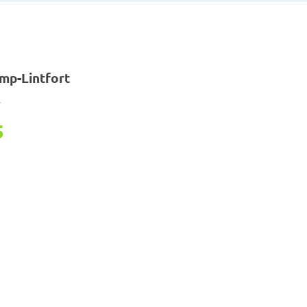
mp-Lintfort
r
5