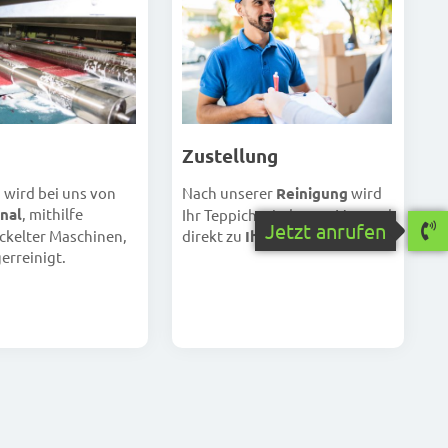
Zustellung
Nach unserer
Reinigung
wird
h wird bei uns von
nal
, mithilfe
Ihr Teppich wieder per Versand
Jetzt anrufen
direkt zu
Ihnen
geschickt.
ckelter Maschinen,
erreinigt.