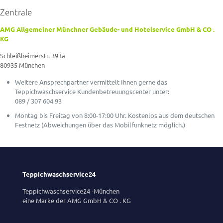
Zentrale
AMG Allgemeiner Münchner Gebäude- und Hotelservice GmbH & CO .
KG
Schleißheimerstr. 393a
80935 München
Weitere Ansprechpartner vermittelt Ihnen gerne das
Teppichwaschservice Kundenbetreuungscenter unter:
089 / 307 604 93
Montag bis Freitag von 8:00-17:00 Uhr. Kostenlos aus dem deutschen
Festnetz (Abweichungen über das Mobilfunknetz möglich.)
Teppichwaschservice24
Teppichwaschservice24 -München
eine Marke der AMG GmbH & CO . KG