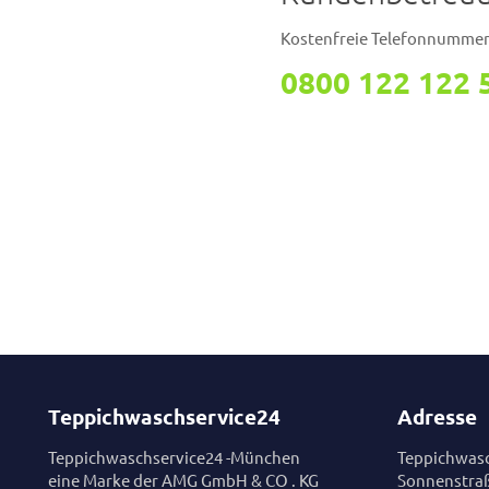
Kostenfreie Telefonnumme
0800 122 122 
Teppichwaschservice24
Adresse
Teppichwaschservice24 -München
Teppichwasc
eine Marke der AMG GmbH & CO . KG
Sonnenstra