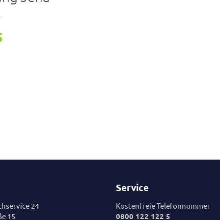
r
5
Service
hservice 24
Kostenfreie Telefonnummer
ße 15
0800 122 122 5