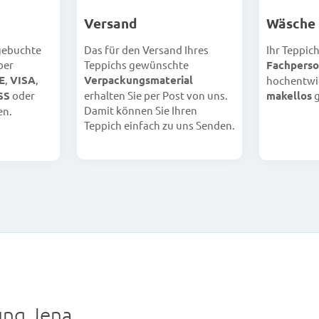
Versand
Wäsche
 gebuchte
Das für den Versand Ihres
Ihr Teppic
per
Teppichs gewünschte
Fachperso
E
,
VISA
,
Verpackungsmaterial
hochentwi
SS
oder
erhalten Sie per Post von uns.
makellos
g
Damit können Sie Ihren
en.
Teppich einfach zu uns Senden.
ng Jena