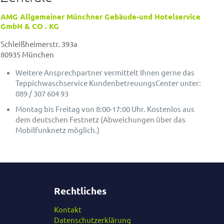
AMG Allgemeiner Münchner Gebäude-und Hotelservice
GmbH & CO . KG
Schleißheimerstr. 393a
80935 München
Weitere Ansprechpartner vermittelt Ihnen gerne das
Teppichwaschservice KundenbetreuungsCenter unter:
089 / 307 604 93
Montag bis Freitag von 8:00-17:00 Uhr. Kostenlos aus
dem deutschen Festnetz (Abweichungen über das
Mobilfunknetz möglich.)
Rechtliches
Kontakt
Datenschutzerklärung