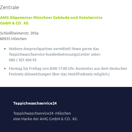
Zentrale
AMG Allgemeiner Münchner Gebäude-und Hotelservice
GmbH & CO . KG
Schleißheimerstr. 393a
80935 München
Weitere Ansprechpartner vermittelt Ihnen gerne das
Teppichwaschservice KundenbetreuungsCenter unter:
089 / 307 604 93
Montag bis Freitag von 8:00-17:00 Uhr. Kostenlos aus dem deutschen
Festnetz (Abweichungen über das Mobilfunknetz möglich.)
Teppichwaschservice24
Teppichwaschservice24 -München
eine Marke der AMG GmbH & CO . KG