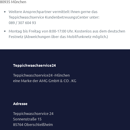
80935 München
Weitere Ansprechpartner vermittelt Ihnen gerne das
Teppichwaschservice KundenbetreuungsCenter unter:
089 / 307 604 93
Montag bis Freitag von 8:00-17:00 Uhr. Kostenlos aus dem deutschen
Festnetz (Abweichungen über das Mobilfunknetz möglich.)
Teppichwaschservice24
Teppichwaschservice24 -München
eine Marke der AMG GmbH & CO . KG
Adresse
Teppichwaschservice 24
Sonnenstraße 15
85764 Oberschleißheim