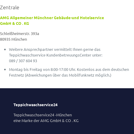
Zentrale
AMG Allgemeiner Münchner Gebäude-und Hotelservice
GmbH & CO . KG
Schleißheimerstr. 393a
80935 München
Weitere Ansprechpartner vermittelt Ihnen gerne das
Teppichwaschservice KundenbetreuungsCenter unter:
089 / 307 604 93
Montag bis Freitag von 8:00-17:00 Uhr. Kostenlos aus dem deutschen
Festnetz (Abweichungen über das Mobilfunknetz möglich.)
Teppichwaschservice24
Teppichwaschservice24 -München
eine Marke der AMG GmbH & CO . KG