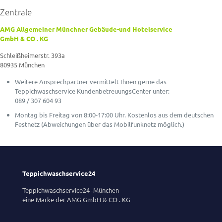
Zentrale
AMG Allgemeiner Münchner Gebäude-und Hotelservice
GmbH & CO . KG
Schleißheimerstr. 393a
80935 München
Weitere Ansprechpartner vermittelt Ihnen gerne das
Teppichwaschservice KundenbetreuungsCenter unter:
089 / 307 604 93
Montag bis Freitag von 8:00-17:00 Uhr. Kostenlos aus dem deutschen
Festnetz (Abweichungen über das Mobilfunknetz möglich.)
Teppichwaschservice24
Teppichwaschservice24 -München
eine Marke der AMG GmbH & CO . KG