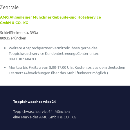
Zentrale
AMG Allgemeiner Münchner Gebäude-und Hotelservice
GmbH & CO . KG
Schleißheimerstr. 393a
80935 München
Weitere Ansprechpartner vermittelt Ihnen gerne das
Teppichwaschservice KundenbetreuungsCenter unter:
089 / 307 604 93
Montag bis Freitag von 8:00-17:00 Uhr. Kostenlos aus dem deutschen
Festnetz (Abweichungen über das Mobilfunknetz möglich.)
Teppichwaschservice24
Teppichwaschservice24 -München
eine Marke der AMG GmbH & CO . KG