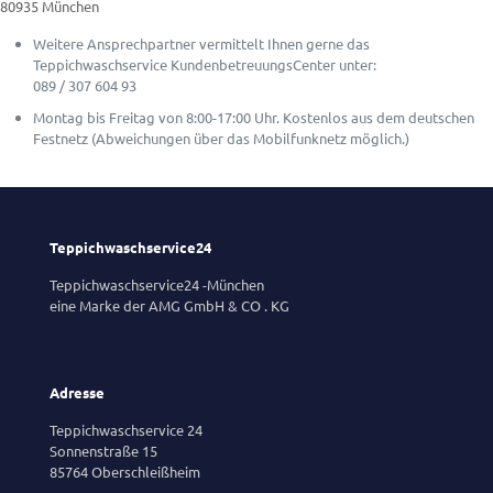
80935 München
Weitere Ansprechpartner vermittelt Ihnen gerne das
Teppichwaschservice KundenbetreuungsCenter unter:
089 / 307 604 93
Montag bis Freitag von 8:00-17:00 Uhr. Kostenlos aus dem deutschen
Festnetz (Abweichungen über das Mobilfunknetz möglich.)
Teppichwaschservice24
Teppichwaschservice24 -München
eine Marke der AMG GmbH & CO . KG
Adresse
Teppichwaschservice 24
Sonnenstraße 15
85764 Oberschleißheim