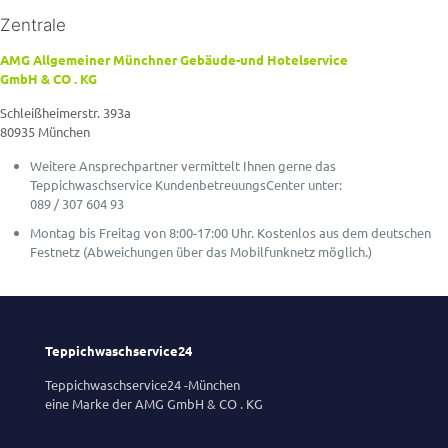
Zentrale
AMG Allgemeiner Münchner Gebäude-und Hotelservice
GmbH & CO . KG
Schleißheimerstr. 393a
80935 München
Weitere Ansprechpartner vermittelt Ihnen gerne das
Teppichwaschservice KundenbetreuungsCenter unter:
089 / 307 604 93
Montag bis Freitag von 8:00-17:00 Uhr. Kostenlos aus dem deutschen
Festnetz (Abweichungen über das Mobilfunknetz möglich.)
Teppichwaschservice24
Teppichwaschservice24 -München
eine Marke der AMG GmbH & CO . KG