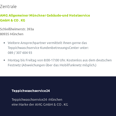
Zentrale
AMG Allgemeiner Münchner Gebäude-und Hotelservice
GmbH & CO . KG
Schleißheimerstr. 393a
80935 München
Weitere Ansprechpartner vermittelt Ihnen gerne das
Teppichwaschservice KundenbetreuungsCenter unter:
089 / 307 604 93
Montag bis Freitag von 8:00-17:00 Uhr. Kostenlos aus dem deutschen
Festnetz (Abweichungen über das Mobilfunknetz möglich.)
Teppichwaschservice24
Teppichwaschservice24 -München
eine Marke der AMG GmbH & CO . KG