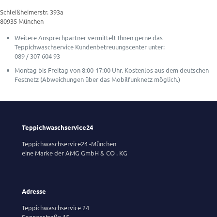
Schleißheimerstr. 393a
80935 München
Weitere Ansprechpartner vermittelt Ihnen gerne das
Teppichwaschservice Kundenbetreuungscenter unter:
089 / 307 604 93
Montag bis Freitag von 8:00-17:00 Uhr. Kostenlos aus dem deutschen
Festnetz (Abweichungen über das Mobilfunknetz möglich.)
Teppichwaschservice24
Teppichwaschservice24 -München
eine Marke der AMG GmbH & CO . KG
Adresse
Teppichwaschservice 24
Sonnenstraße 15