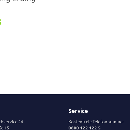
r
5
Service
hservice 24
Kostenfreie Telefonnummer
ße 15
0800 122 122 5