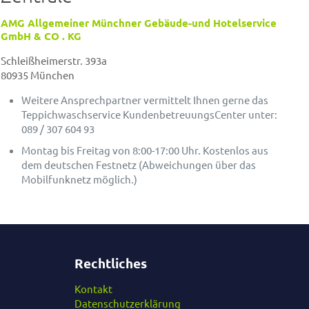
AMG Allgemeiner Münchner Gebäude-und Hotelservice
GmbH & CO . KG
Schleißheimerstr. 393a
80935 München
Weitere Ansprechpartner vermittelt Ihnen gerne das
Teppichwaschservice KundenbetreuungsCenter unter:
089 / 307 604 93
Montag bis Freitag von 8:00-17:00 Uhr. Kostenlos aus
dem deutschen Festnetz (Abweichungen über das
Mobilfunknetz möglich.)
Rechtliches
Kontakt
Datenschutzerklärung