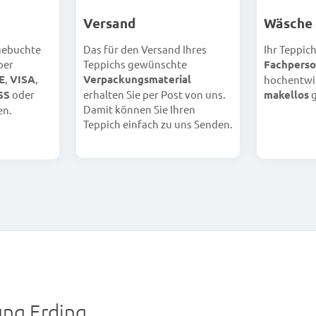
Versand
Wäsche
 gebuchte
Das für den Versand Ihres
Ihr Teppic
per
Teppichs gewünschte
Fachperso
E
,
VISA
,
Verpackungsmaterial
hochentwi
SS
oder
erhalten Sie per Post von uns.
makellos
g
Damit können Sie Ihren
en.
Teppich einfach zu uns Senden.
ng Erding