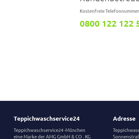
Kostenfreie Telefonnumme
0800 122 122 
Teppichwaschservice24
Adresse
Teppichwaschservice24 -München
Teppichwasc
eine Marke der AMG GmbH & CO . KG
Sonnenstra