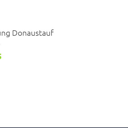
ng Donaustauf
r
5