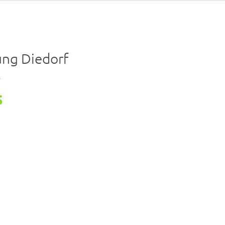
ng Diedorf
r
5