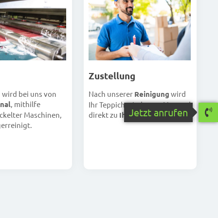
Zustellung
Nach unserer
Reinigung
wird
h wird bei uns von
nal
, mithilfe
Ihr Teppich wieder per Versand
Jetzt anrufen
direkt zu
Ihnen
geschickt.
ckelter Maschinen,
erreinigt.