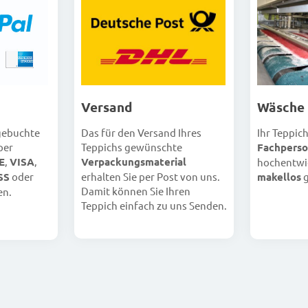
Versand
Wäsche
Das für den Versand Ihres
Ihr Teppic
 gebuchte
Teppichs gewünschte
Fachperso
per
Verpackungsmaterial
E
,
VISA
,
hochentwi
erhalten Sie per Post von uns.
makellos
g
SS
oder
Damit können Sie Ihren
en.
Teppich einfach zu uns Senden.