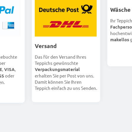
Wäsche
Ihr Teppic
Fachperso
hochentwi
makellos
g
Versand
Das für den Versand Ihres
 gebuchte
Teppichs gewünschte
per
Verpackungsmaterial
E
,
VISA
,
erhalten Sie per Post von uns.
SS
oder
Damit können Sie Ihren
en.
Teppich einfach zu uns Senden.