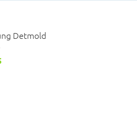
ung Detmold
r
5