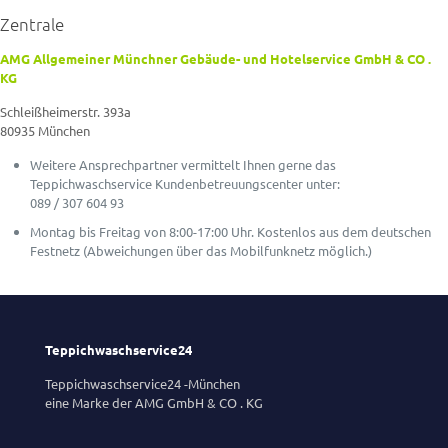
Zentrale
AMG Allgemeiner Münchner Gebäude- und Hotelservice GmbH & CO .
KG
Schleißheimerstr. 393a
80935 München
Weitere Ansprechpartner vermittelt Ihnen gerne das
Teppichwaschservice Kundenbetreuungscenter unter:
089 / 307 604 93
Montag bis Freitag von 8:00-17:00 Uhr. Kostenlos aus dem deutschen
Festnetz (Abweichungen über das Mobilfunknetz möglich.)
Teppichwaschservice24
Teppichwaschservice24 -München
eine Marke der AMG GmbH & CO . KG