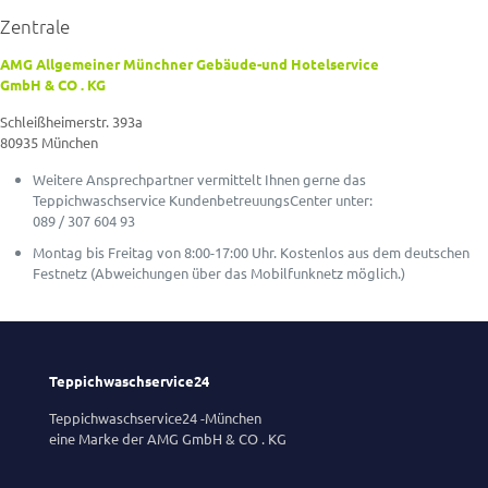
Zentrale
AMG Allgemeiner Münchner Gebäude-und Hotelservice
GmbH & CO . KG
Schleißheimerstr. 393a
80935 München
Weitere Ansprechpartner vermittelt Ihnen gerne das
Teppichwaschservice KundenbetreuungsCenter unter:
089 / 307 604 93
Montag bis Freitag von 8:00-17:00 Uhr. Kostenlos aus dem deutschen
Festnetz (Abweichungen über das Mobilfunknetz möglich.)
Teppichwaschservice24
Teppichwaschservice24 -München
eine Marke der AMG GmbH & CO . KG