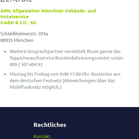
AMG Allgemeiner Münchner Gebäude- und
Hotelservice
GmbH & CO . KG
Schleißheimerstr. 393a
80935 München
Weitere Ansprechpartner vermittelt Ihnen gerne das
Teppichwaschservice Kundenbetreuungscenter unter:
089 / 307 604 93
Montag bis Freitag von 8:00-17:00 Uhr. Kostenlos aus
dem deutschen Festnetz (Abweichungen über das
Mobilfunknetz möglich.)
Rechtliches
Kontakt