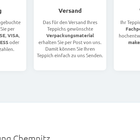
g
Versand
e gebuchte
Das für den Versand Ihres
Ihr Teppi
Sie per
Teppichs gewünschte
Fachp
SE
,
VISA
,
Verpackungsmaterial
hochentwi
ESS
oder
erhalten Sie per Post von uns.
make
Damit können Sie Ihren
zahlen.
Teppich einfach zu uns Senden.
ng Chemnitz