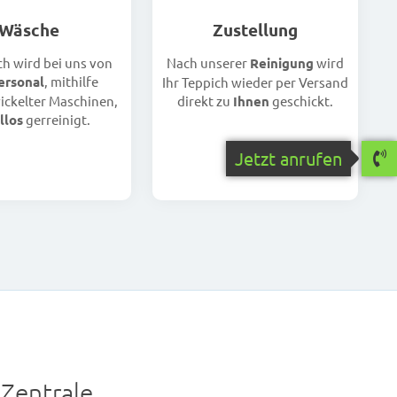
Wäsche
Zustellung
ch wird bei uns von
Nach unserer
Reinigung
wird
ersonal
, mithilfe
Ihr Teppich wieder per Versand
ckelter Maschinen,
direkt zu
Ihnen
geschickt.
llos
gerreinigt.
Jetzt anrufen
Zentrale