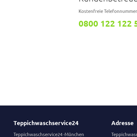
Kostenfreie Telefonnumme
0800 122 122 
Teppichwaschservice24
Adresse
Teppichwaschservice24 -München
Teppichwasc