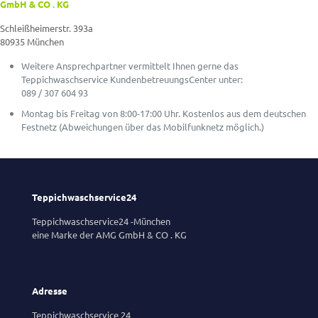
GmbH & CO . KG
Schleißheimerstr. 393a
80935 München
Weitere Ansprechpartner vermittelt Ihnen gerne das
Teppichwaschservice KundenbetreuungsCenter unter:
089 / 307 604 93
Montag bis Freitag von 8:00-17:00 Uhr. Kostenlos aus dem deutschen
Festnetz (Abweichungen über das Mobilfunknetz möglich.)
Teppichwaschservice24
Teppichwaschservice24 -München
eine Marke der AMG GmbH & CO . KG
Adresse
Teppichwaschservice 24