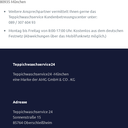
80935 München
Weitere Ansprechpartner vermittelt Ihnen gerne das
Teppichwaschservice Kundenbetreuungscenter unter:
089 / 307 604 93
Montag bis Freitag von 8:00-17:00 Uhr. Kostenlos aus dem deutschen
Festnetz (Abweichungen über das Mobilfunknetz möglich.)
Teppichwaschservice24
Teppichwaschservice24 -München
eine Marke der AMG GmbH & CO . KG
Adresse
Teppichwaschservice 24
Sonnenstraße 15
85764 Oberschleißheim