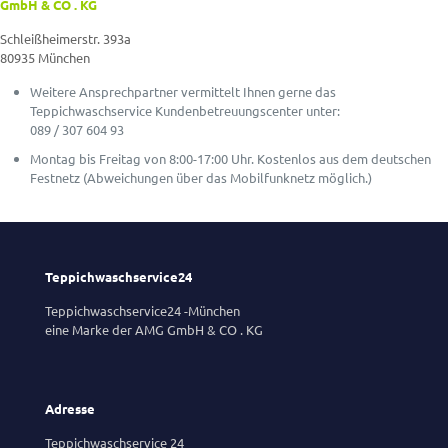
GmbH & CO . KG
Schleißheimerstr. 393a
80935 München
Weitere Ansprechpartner vermittelt Ihnen gerne das
Teppichwaschservice Kundenbetreuungscenter unter:
089 / 307 604 93
Montag bis Freitag von 8:00-17:00 Uhr. Kostenlos aus dem deutschen
Festnetz (Abweichungen über das Mobilfunknetz möglich.)
Teppichwaschservice24
Teppichwaschservice24 -München
eine Marke der AMG GmbH & CO . KG
Adresse
Teppichwaschservice 24