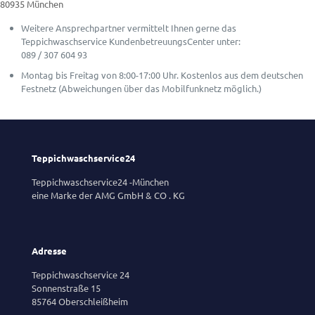
80935 München
Weitere Ansprechpartner vermittelt Ihnen gerne das
Teppichwaschservice KundenbetreuungsCenter unter:
089 / 307 604 93
Montag bis Freitag von 8:00-17:00 Uhr. Kostenlos aus dem deutschen
Festnetz (Abweichungen über das Mobilfunknetz möglich.)
Teppichwaschservice24
Teppichwaschservice24 -München
eine Marke der AMG GmbH & CO . KG
Adresse
Teppichwaschservice 24
Sonnenstraße 15
85764 Oberschleißheim