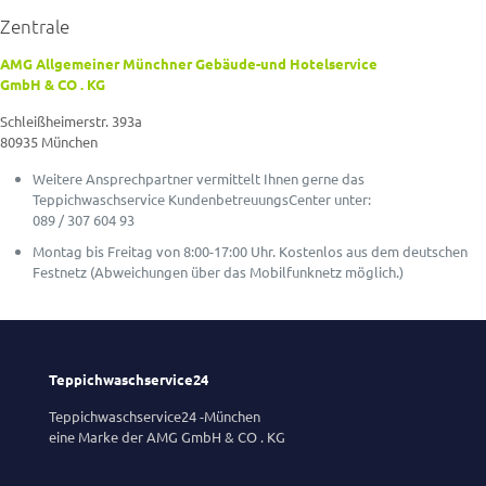
Zentrale
AMG Allgemeiner Münchner Gebäude-und Hotelservice
GmbH & CO . KG
Schleißheimerstr. 393a
80935 München
Weitere Ansprechpartner vermittelt Ihnen gerne das
Teppichwaschservice KundenbetreuungsCenter unter:
089 / 307 604 93
Montag bis Freitag von 8:00-17:00 Uhr. Kostenlos aus dem deutschen
Festnetz (Abweichungen über das Mobilfunknetz möglich.)
Teppichwaschservice24
Teppichwaschservice24 -München
eine Marke der AMG GmbH & CO . KG