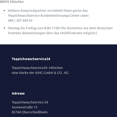
80935 München
Weitere Ansprechpartner vermittelt Ihnen gerne das
Teppichwaschservice KundenbetreuungsCenter unter:
089 / 307 604 93
Montag bis Freitag von 8:00-17:00 Uhr. Kostenlos aus dem deutschen
Festnetz (Abweichungen über das Mobilfunknetz möglich.)
Teppichwaschservice24
Teppichwaschservice24 -München
eine Marke der AMG GmbH & CO . KG
Adresse
Teppichwaschservice 24
Sonnenstraße 15
85764 Oberschleißheim