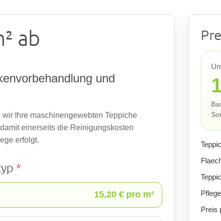
² ab
Pre
Un
kenvorbehandlung und
1
Bas
Son
 wir Ihre maschinengewebten Teppiche
 damit einerseits die Reinigungskosten
ege erfolgt.
Teppi
Flaec
typ
*
Teppi
Pflege
15,20 € pro m²
Preis 