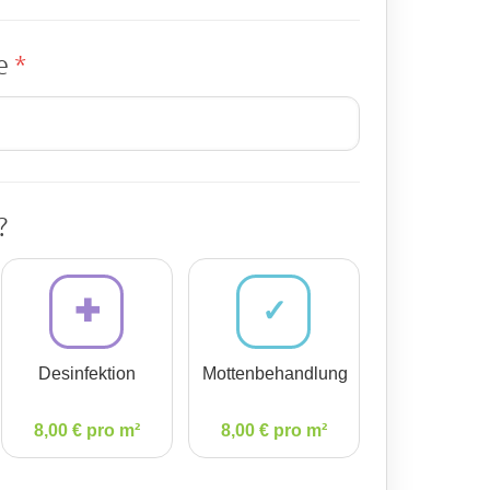
se
*
?
✚
✓
Desinfektion
Mottenbehandlung
8,00 € pro m²
8,00 € pro m²