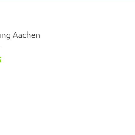
ung Aachen
r
5