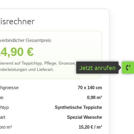
isrechner
verbindlicher Gesamtpreis
4,90 €
ierend auf Teppichtyp, Pflege, Groesse,
Jetzt anrufen
derleistungen und Lieferart.
chgroesse
70 x 140 cm
he
0,98 m²
chtyp
Synthetische Teppiche
art
Spezial Waesche
pro m²
15,20 € / m²