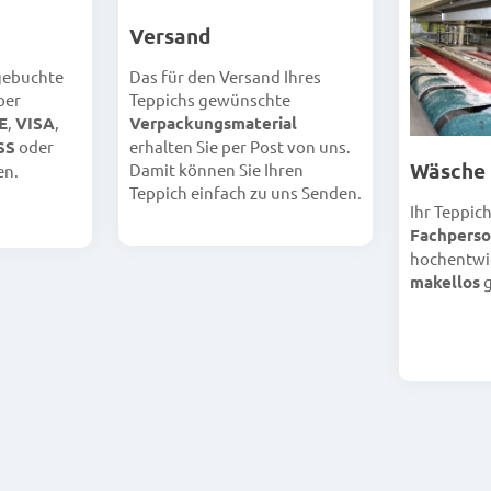
Versand
 gebuchte
Das für den Versand Ihres
per
Teppichs gewünschte
E
,
VISA
,
Verpackungsmaterial
SS
oder
erhalten Sie per Post von uns.
Wäsche
Damit können Sie Ihren
en.
Teppich einfach zu uns Senden.
Ihr Teppic
Fachperso
hochentwi
makellos
g